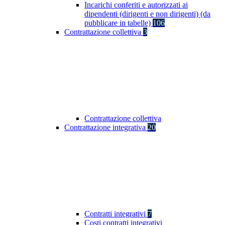
Incarichi conferiti e autorizzati ai
dipendenti (dirigenti e non dirigenti) (da
pubblicare in tabelle)
106
Contrattazione collettiva
3
Contrattazione collettiva
Contrattazione integrativa
20
Contratti integrativi
7
Costi contratti integrativi