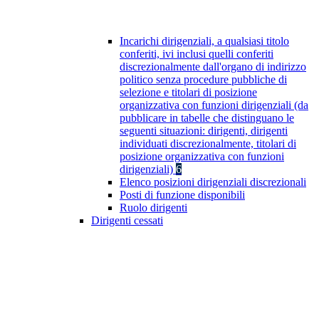
Incarichi dirigenziali, a qualsiasi titolo
conferiti, ivi inclusi quelli conferiti
discrezionalmente dall'organo di indirizzo
politico senza procedure pubbliche di
selezione e titolari di posizione
organizzativa con funzioni dirigenziali (da
pubblicare in tabelle che distinguano le
seguenti situazioni: dirigenti, dirigenti
individuati discrezionalmente, titolari di
posizione organizzativa con funzioni
dirigenziali)
6
Elenco posizioni dirigenziali discrezionali
Posti di funzione disponibili
Ruolo dirigenti
Dirigenti cessati