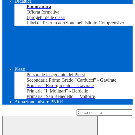
Didattica
Panoramica
Offerta formativa
I progetti delle classi
Libri di Testo in adozione nell'Istituto Comprensivo
Plessi
Personale insegnante dei Plessi
Secondaria Primo Grado "Carducci" - Gavirate
Primaria "Risorgimento" - Gavirate
Primaria "I. Molinari" - Bardello
Primaria "San Benedetto" - Voltorre
Attuazione misure PNRR
Campo di ricerca per le pagine del sito