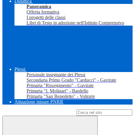
Didattica
Panoramica
Offerta formativa
I progetti delle classi
Libri di Testo in adozione nell'Istituto Comprensivo
Plessi
Personale insegnante dei Plessi
Secondaria Primo Grado "Carducci" - Gavirate
Primaria "Risorgimento" - Gavirate
Primaria "I. Molinari" - Bardello
Primaria "San Benedetto" - Voltorre
Attuazione misure PNRR
Campo di ricerca per le pagine del sito