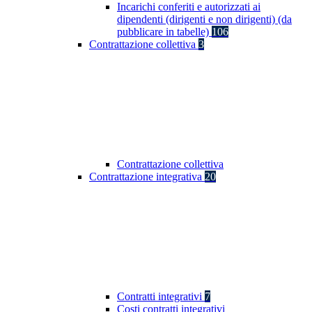
Incarichi conferiti e autorizzati ai
dipendenti (dirigenti e non dirigenti) (da
pubblicare in tabelle)
106
Contrattazione collettiva
3
Contrattazione collettiva
Contrattazione integrativa
20
Contratti integrativi
7
Costi contratti integrativi