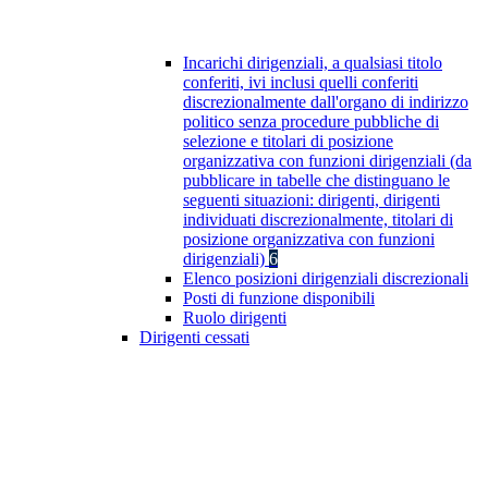
Incarichi dirigenziali, a qualsiasi titolo
conferiti, ivi inclusi quelli conferiti
discrezionalmente dall'organo di indirizzo
politico senza procedure pubbliche di
selezione e titolari di posizione
organizzativa con funzioni dirigenziali (da
pubblicare in tabelle che distinguano le
seguenti situazioni: dirigenti, dirigenti
individuati discrezionalmente, titolari di
posizione organizzativa con funzioni
dirigenziali)
6
Elenco posizioni dirigenziali discrezionali
Posti di funzione disponibili
Ruolo dirigenti
Dirigenti cessati