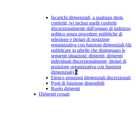
Incarichi dirigenziali, a qualsiasi titolo
conferiti, ivi inclusi quelli conferiti
discrezionalmente dall'organo di indirizzo
politico senza procedure pubbliche di
selezione e titolari di posizione
organizzativa con funzioni dirigenziali (da
pubblicare in tabelle che distinguano le
seguenti situazioni: dirigenti, dirigenti
individuati discrezionalmente, titolari di
posizione organizzativa con funzioni
dirigenziali)
6
Elenco posizioni dirigenziali discrezionali
Posti di funzione disponibili
Ruolo dirigenti
Dirigenti cessati