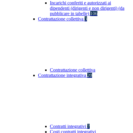
Incarichi conferiti e autorizzati ai
dipendenti (dirigenti e non dirigenti) (da
pubblicare in tabelle)
106
Contrattazione collettiva
3
Contrattazione collettiva
Contrattazione integrativa
20
Contratti integrativi
7
Costi contratti integrativi