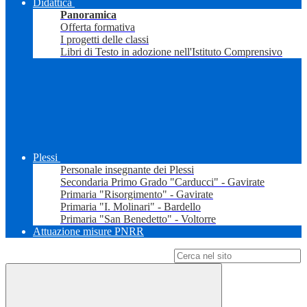
Didattica
Panoramica
Offerta formativa
I progetti delle classi
Libri di Testo in adozione nell'Istituto Comprensivo
Plessi
Personale insegnante dei Plessi
Secondaria Primo Grado "Carducci" - Gavirate
Primaria "Risorgimento" - Gavirate
Primaria "I. Molinari" - Bardello
Primaria "San Benedetto" - Voltorre
Attuazione misure PNRR
Campo di ricerca per le pagine del sito