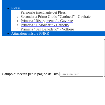
Plessi
Personale insegnante dei Plessi
Secondaria Primo Grado "Carducci" - Gavirate
Primaria "Risorgimento" - Gavirate
Primaria "I. Molinari" - Bardello
Primaria "San Benedetto" - Voltorre
Attuazione misure PNRR
Campo di ricerca per le pagine del sito