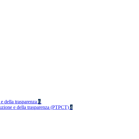
 e della trasparenza
6
rruzione e della trasparenza (PTPCT)
4