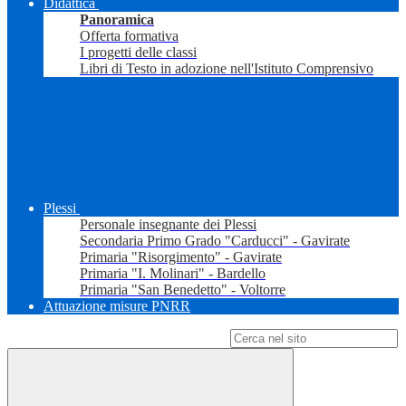
Didattica
Panoramica
Offerta formativa
I progetti delle classi
Libri di Testo in adozione nell'Istituto Comprensivo
Plessi
Personale insegnante dei Plessi
Secondaria Primo Grado "Carducci" - Gavirate
Primaria "Risorgimento" - Gavirate
Primaria "I. Molinari" - Bardello
Primaria "San Benedetto" - Voltorre
Attuazione misure PNRR
Campo di ricerca per le pagine del sito