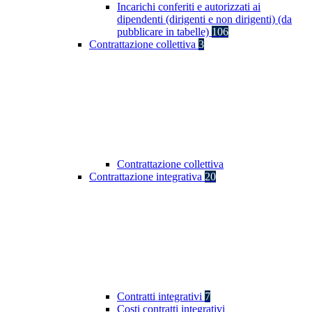
Incarichi conferiti e autorizzati ai
dipendenti (dirigenti e non dirigenti) (da
pubblicare in tabelle)
106
Contrattazione collettiva
3
Contrattazione collettiva
Contrattazione integrativa
20
Contratti integrativi
7
Costi contratti integrativi