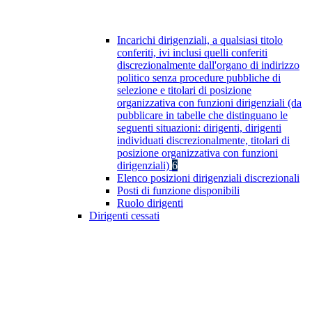
Incarichi dirigenziali, a qualsiasi titolo
conferiti, ivi inclusi quelli conferiti
discrezionalmente dall'organo di indirizzo
politico senza procedure pubbliche di
selezione e titolari di posizione
organizzativa con funzioni dirigenziali (da
pubblicare in tabelle che distinguano le
seguenti situazioni: dirigenti, dirigenti
individuati discrezionalmente, titolari di
posizione organizzativa con funzioni
dirigenziali)
6
Elenco posizioni dirigenziali discrezionali
Posti di funzione disponibili
Ruolo dirigenti
Dirigenti cessati