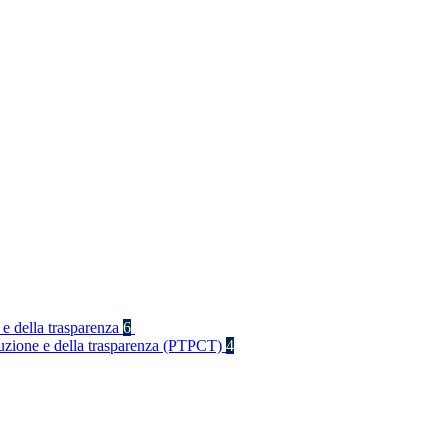
 e della trasparenza
6
rruzione e della trasparenza (PTPCT)
4