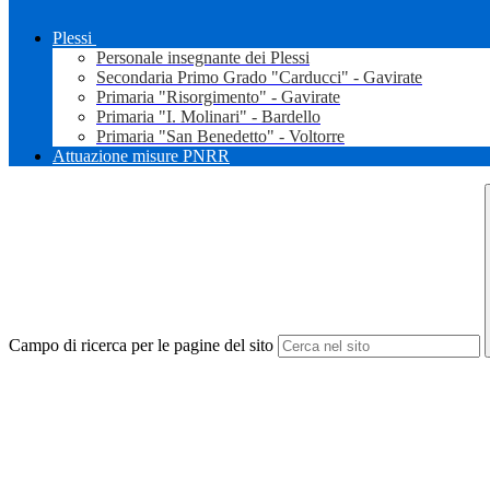
Plessi
Personale insegnante dei Plessi
Secondaria Primo Grado "Carducci" - Gavirate
Primaria "Risorgimento" - Gavirate
Primaria "I. Molinari" - Bardello
Primaria "San Benedetto" - Voltorre
Attuazione misure PNRR
Campo di ricerca per le pagine del sito