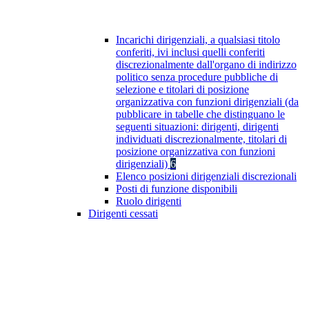
Incarichi dirigenziali, a qualsiasi titolo
conferiti, ivi inclusi quelli conferiti
discrezionalmente dall'organo di indirizzo
politico senza procedure pubbliche di
selezione e titolari di posizione
organizzativa con funzioni dirigenziali (da
pubblicare in tabelle che distinguano le
seguenti situazioni: dirigenti, dirigenti
individuati discrezionalmente, titolari di
posizione organizzativa con funzioni
dirigenziali)
6
Elenco posizioni dirigenziali discrezionali
Posti di funzione disponibili
Ruolo dirigenti
Dirigenti cessati