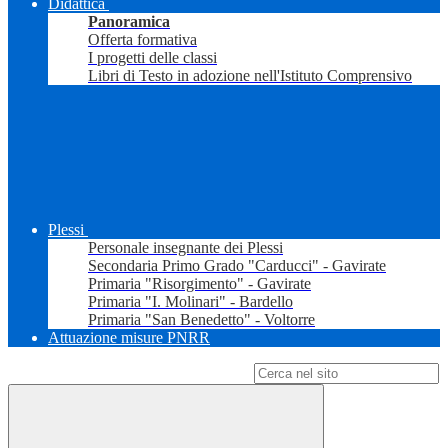
Didattica
Panoramica
Offerta formativa
I progetti delle classi
Libri di Testo in adozione nell'Istituto Comprensivo
Plessi
Personale insegnante dei Plessi
Secondaria Primo Grado "Carducci" - Gavirate
Primaria "Risorgimento" - Gavirate
Primaria "I. Molinari" - Bardello
Primaria "San Benedetto" - Voltorre
Attuazione misure PNRR
Campo di ricerca per le pagine del sito