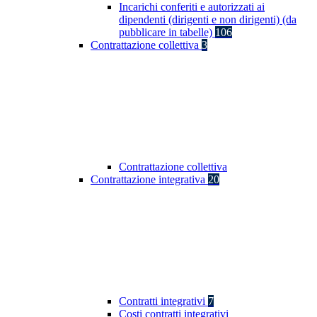
Incarichi conferiti e autorizzati ai
dipendenti (dirigenti e non dirigenti) (da
pubblicare in tabelle)
106
Contrattazione collettiva
3
Contrattazione collettiva
Contrattazione integrativa
20
Contratti integrativi
7
Costi contratti integrativi