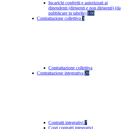
Incarichi conferiti e autorizzati ai
dipendenti (dirigenti e non dirigenti) (da
pubblicare in tabelle)
106
Contrattazione collettiva
3
Contrattazione collettiva
Contrattazione integrativa
20
Contratti integrativi
7
Costi contratti integrativi