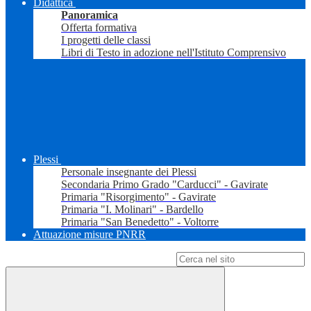
Didattica
Panoramica
Offerta formativa
I progetti delle classi
Libri di Testo in adozione nell'Istituto Comprensivo
Plessi
Personale insegnante dei Plessi
Secondaria Primo Grado "Carducci" - Gavirate
Primaria "Risorgimento" - Gavirate
Primaria "I. Molinari" - Bardello
Primaria "San Benedetto" - Voltorre
Attuazione misure PNRR
Campo di ricerca per le pagine del sito