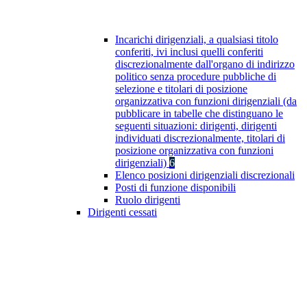
Incarichi dirigenziali, a qualsiasi titolo
conferiti, ivi inclusi quelli conferiti
discrezionalmente dall'organo di indirizzo
politico senza procedure pubbliche di
selezione e titolari di posizione
organizzativa con funzioni dirigenziali (da
pubblicare in tabelle che distinguano le
seguenti situazioni: dirigenti, dirigenti
individuati discrezionalmente, titolari di
posizione organizzativa con funzioni
dirigenziali)
6
Elenco posizioni dirigenziali discrezionali
Posti di funzione disponibili
Ruolo dirigenti
Dirigenti cessati