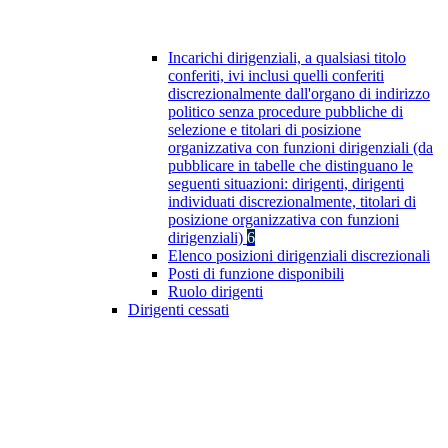
Incarichi dirigenziali, a qualsiasi titolo
conferiti, ivi inclusi quelli conferiti
discrezionalmente dall'organo di indirizzo
politico senza procedure pubbliche di
selezione e titolari di posizione
organizzativa con funzioni dirigenziali (da
pubblicare in tabelle che distinguano le
seguenti situazioni: dirigenti, dirigenti
individuati discrezionalmente, titolari di
posizione organizzativa con funzioni
dirigenziali)
6
Elenco posizioni dirigenziali discrezionali
Posti di funzione disponibili
Ruolo dirigenti
Dirigenti cessati