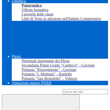
Didattica
Panoramica
Offerta formativa
I progetti delle classi
Libri di Testo in adozione nell'Istituto Comprensivo
Plessi
Personale insegnante dei Plessi
Secondaria Primo Grado "Carducci" - Gavirate
Primaria "Risorgimento" - Gavirate
Primaria "I. Molinari" - Bardello
Primaria "San Benedetto" - Voltorre
Attuazione misure PNRR
Campo di ricerca per le pagine del sito