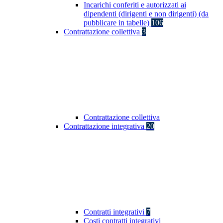
Incarichi conferiti e autorizzati ai
dipendenti (dirigenti e non dirigenti) (da
pubblicare in tabelle)
106
Contrattazione collettiva
3
Contrattazione collettiva
Contrattazione integrativa
20
Contratti integrativi
7
Costi contratti integrativi