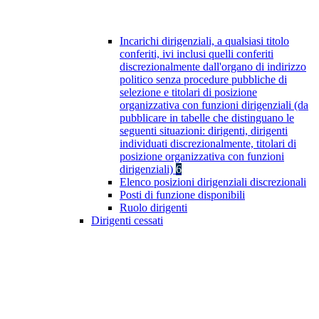
Incarichi dirigenziali, a qualsiasi titolo
conferiti, ivi inclusi quelli conferiti
discrezionalmente dall'organo di indirizzo
politico senza procedure pubbliche di
selezione e titolari di posizione
organizzativa con funzioni dirigenziali (da
pubblicare in tabelle che distinguano le
seguenti situazioni: dirigenti, dirigenti
individuati discrezionalmente, titolari di
posizione organizzativa con funzioni
dirigenziali)
6
Elenco posizioni dirigenziali discrezionali
Posti di funzione disponibili
Ruolo dirigenti
Dirigenti cessati