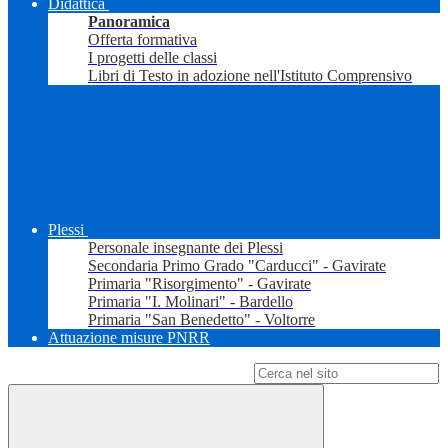
Didattica
Panoramica
Offerta formativa
I progetti delle classi
Libri di Testo in adozione nell'Istituto Comprensivo
Plessi
Personale insegnante dei Plessi
Secondaria Primo Grado "Carducci" - Gavirate
Primaria "Risorgimento" - Gavirate
Primaria "I. Molinari" - Bardello
Primaria "San Benedetto" - Voltorre
Attuazione misure PNRR
Campo di ricerca per le pagine del sito