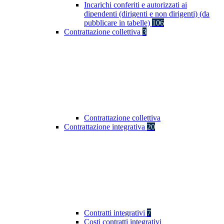
Incarichi conferiti e autorizzati ai
dipendenti (dirigenti e non dirigenti) (da
pubblicare in tabelle)
106
Contrattazione collettiva
3
Contrattazione collettiva
Contrattazione integrativa
20
Contratti integrativi
7
Costi contratti integrativi