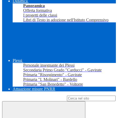
Didattica
Panoramica
Offerta formativa
I progetti delle classi
Libri di Testo in adozione nell'Istituto Comprensivo
Plessi
Personale insegnante dei Plessi
Secondaria Primo Grado "Carducci" - Gavirate
Primaria "Risorgimento" - Gavirate
Primaria "I. Molinari" - Bardello
Primaria "San Benedetto" - Voltorre
Attuazione misure PNRR
Campo di ricerca per le pagine del sito