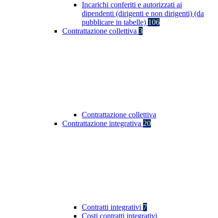
Incarichi conferiti e autorizzati ai
dipendenti (dirigenti e non dirigenti) (da
pubblicare in tabelle)
106
Contrattazione collettiva
3
Contrattazione collettiva
Contrattazione integrativa
20
Contratti integrativi
7
Costi contratti integrativi