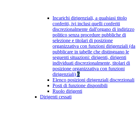
Incarichi dirigenziali, a qualsiasi titolo
conferiti, ivi inclusi quelli conferiti
discrezionalmente dall'organo di indirizzo
politico senza procedure pubbliche di
selezione e titolari di posizione
organizzativa con funzioni dirigenziali (da
pubblicare in tabelle che distinguano le
seguenti situazioni: dirigenti, dirigenti
individuati discrezionalmente, titolari di
posizione organizzativa con funzioni
dirigenziali)
6
Elenco posizioni dirigenziali discrezionali
Posti di funzione disponibili
Ruolo dirigenti
Dirigenti cessati