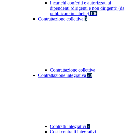
Incarichi conferiti e autorizzati ai
dipendenti (dirigenti e non dirigenti) (da
pubblicare in tabelle)
106
Contrattazione collettiva
3
Contrattazione collettiva
Contrattazione integrativa
20
Contratti integrativi
7
Costi contratti integrativi