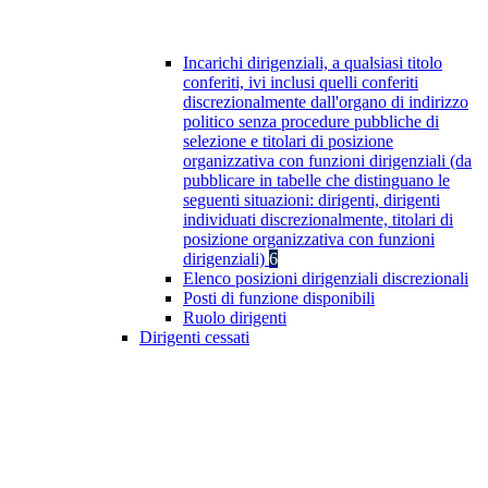
Incarichi dirigenziali, a qualsiasi titolo
conferiti, ivi inclusi quelli conferiti
discrezionalmente dall'organo di indirizzo
politico senza procedure pubbliche di
selezione e titolari di posizione
organizzativa con funzioni dirigenziali (da
pubblicare in tabelle che distinguano le
seguenti situazioni: dirigenti, dirigenti
individuati discrezionalmente, titolari di
posizione organizzativa con funzioni
dirigenziali)
6
Elenco posizioni dirigenziali discrezionali
Posti di funzione disponibili
Ruolo dirigenti
Dirigenti cessati