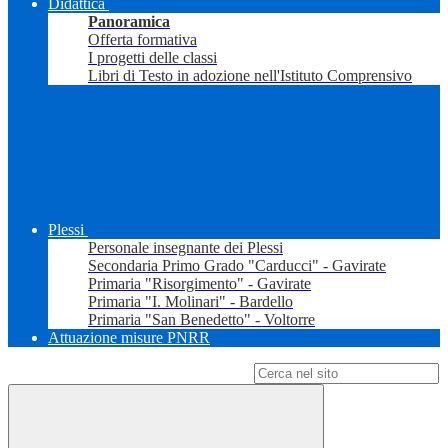
Didattica
Panoramica
Offerta formativa
I progetti delle classi
Libri di Testo in adozione nell'Istituto Comprensivo
Plessi
Personale insegnante dei Plessi
Secondaria Primo Grado "Carducci" - Gavirate
Primaria "Risorgimento" - Gavirate
Primaria "I. Molinari" - Bardello
Primaria "San Benedetto" - Voltorre
Attuazione misure PNRR
Campo di ricerca per le pagine del sito