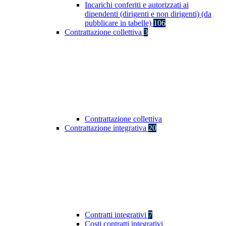
Incarichi conferiti e autorizzati ai
dipendenti (dirigenti e non dirigenti) (da
pubblicare in tabelle)
106
Contrattazione collettiva
3
Contrattazione collettiva
Contrattazione integrativa
20
Contratti integrativi
7
Costi contratti integrativi