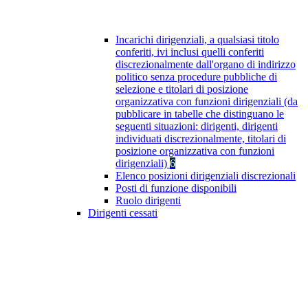
Incarichi dirigenziali, a qualsiasi titolo
conferiti, ivi inclusi quelli conferiti
discrezionalmente dall'organo di indirizzo
politico senza procedure pubbliche di
selezione e titolari di posizione
organizzativa con funzioni dirigenziali (da
pubblicare in tabelle che distinguano le
seguenti situazioni: dirigenti, dirigenti
individuati discrezionalmente, titolari di
posizione organizzativa con funzioni
dirigenziali)
6
Elenco posizioni dirigenziali discrezionali
Posti di funzione disponibili
Ruolo dirigenti
Dirigenti cessati