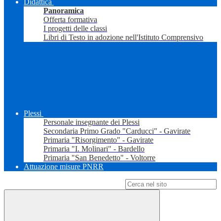
Didattica
Panoramica
Offerta formativa
I progetti delle classi
Libri di Testo in adozione nell'Istituto Comprensivo
Plessi
Personale insegnante dei Plessi
Secondaria Primo Grado "Carducci" - Gavirate
Primaria "Risorgimento" - Gavirate
Primaria "I. Molinari" - Bardello
Primaria "San Benedetto" - Voltorre
Attuazione misure PNRR
Campo di ricerca per le pagine del sito