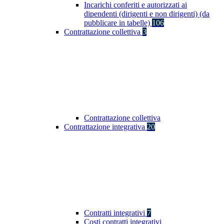
Incarichi conferiti e autorizzati ai
dipendenti (dirigenti e non dirigenti) (da
pubblicare in tabelle)
106
Contrattazione collettiva
3
Contrattazione collettiva
Contrattazione integrativa
20
Contratti integrativi
7
Costi contratti integrativi