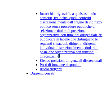
Incarichi dirigenziali, a qualsiasi titolo
conferiti, ivi inclusi quelli conferiti
discrezionalmente dall'organo di indirizzo
politico senza procedure pubbliche di
selezione e titolari di posizione
organizzativa con funzioni dirigenziali (da
pubblicare in tabelle che distinguano le
seguenti situazioni: dirigenti, dirigenti
individuati discrezionalmente, titolari di
posizione organizzativa con funzioni
dirigenziali)
6
Elenco posizioni dirigenziali discrezionali
Posti di funzione disponibili
Ruolo dirigenti
Dirigenti cessati