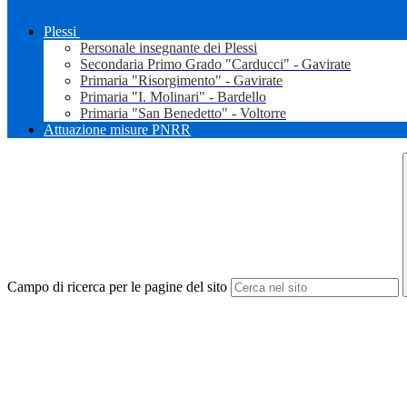
Plessi
Personale insegnante dei Plessi
Secondaria Primo Grado "Carducci" - Gavirate
Primaria "Risorgimento" - Gavirate
Primaria "I. Molinari" - Bardello
Primaria "San Benedetto" - Voltorre
Attuazione misure PNRR
Campo di ricerca per le pagine del sito