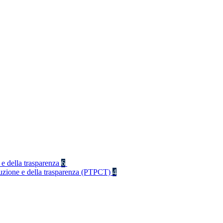
 e della trasparenza
6
rruzione e della trasparenza (PTPCT)
4