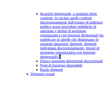
Incarichi dirigenziali, a qualsiasi titolo
conferiti, ivi inclusi quelli conferiti
discrezionalmente dall'organo di indirizzo
politico senza procedure pubbliche di
selezione e titolari di posizione
organizzativa con funzioni dirigenziali (da
pubblicare in tabelle che distinguano le
seguenti situazioni: dirigenti, dirigenti
individuati discrezionalmente, titolari di
posizione organizzativa con funzioni
dirigenziali)
6
Elenco posizioni dirigenziali discrezionali
Posti di funzione disponibili
Ruolo dirigenti
Dirigenti cessati