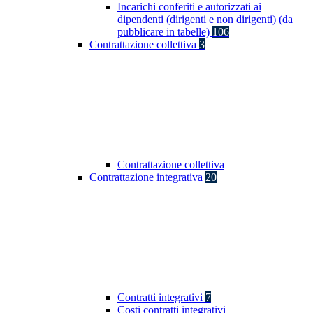
Incarichi conferiti e autorizzati ai
dipendenti (dirigenti e non dirigenti) (da
pubblicare in tabelle)
106
Contrattazione collettiva
3
Contrattazione collettiva
Contrattazione integrativa
20
Contratti integrativi
7
Costi contratti integrativi