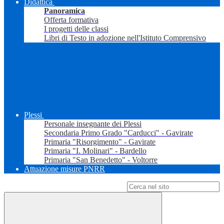
Didattica
Panoramica
Offerta formativa
I progetti delle classi
Libri di Testo in adozione nell'Istituto Comprensivo
Plessi
Personale insegnante dei Plessi
Secondaria Primo Grado "Carducci" - Gavirate
Primaria "Risorgimento" - Gavirate
Primaria "I. Molinari" - Bardello
Primaria "San Benedetto" - Voltorre
Attuazione misure PNRR
Campo di ricerca per le pagine del sito