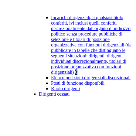
Incarichi dirigenziali, a qualsiasi titolo
conferiti, ivi inclusi quelli conferiti
discrezionalmente dall'organo di indirizzo
politico senza procedure pubbliche di
selezione e titolari di posizione
organizzativa con funzioni dirigenziali (da
pubblicare in tabelle che distinguano le
seguenti situazioni: dirigenti, dirigenti
individuati discrezionalmente, titolari di
posizione organizzativa con funzioni
dirigenziali)
6
Elenco posizioni dirigenziali discrezionali
Posti di funzione disponibili
Ruolo dirigenti
Dirigenti cessati