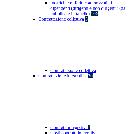
Incarichi conferiti e autorizzati ai
dipendenti (dirigenti e non dirigenti) (da
pubblicare in tabelle)
106
Contrattazione collettiva
3
Contrattazione collettiva
Contrattazione integrativa
20
Contratti integrativi
7
Costi contratti integrativi