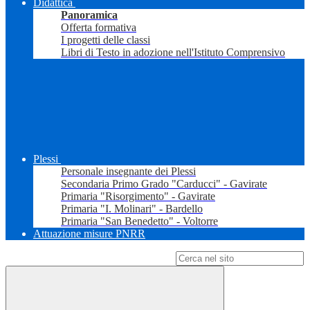
Didattica
Panoramica
Offerta formativa
I progetti delle classi
Libri di Testo in adozione nell'Istituto Comprensivo
Plessi
Personale insegnante dei Plessi
Secondaria Primo Grado "Carducci" - Gavirate
Primaria "Risorgimento" - Gavirate
Primaria "I. Molinari" - Bardello
Primaria "San Benedetto" - Voltorre
Attuazione misure PNRR
Campo di ricerca per le pagine del sito