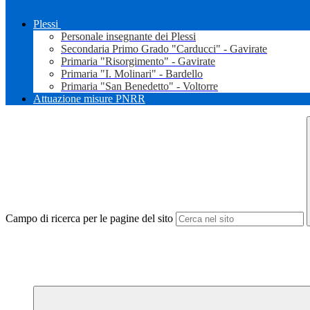
Plessi
Personale insegnante dei Plessi
Secondaria Primo Grado "Carducci" - Gavirate
Primaria "Risorgimento" - Gavirate
Primaria "I. Molinari" - Bardello
Primaria "San Benedetto" - Voltorre
Attuazione misure PNRR
Campo di ricerca per le pagine del sito