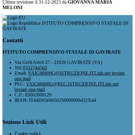
Ultima revisione il 31-12-2023 da
GIOVANNA MARIA
MELONI
ISTITUTO COMPRENSIVO STATALE DI
GAVIRATE
Contatti
ISTITUTO COMPRENSIVO STATALE DI GAVIRATE
Via Gerli Arioli 27 - 21026 GAVIRATE (VA)
Tel:
0332744502
Email:
VAIC86800G@ISTRUZIONE.IT
Link per inviare
una mail
PEC:
VAIC86800G@PEC.ISTRUZIONE.IT
Link per
inviare una mail
C.F.: 83002000129
IBAN: IT44D0569650250000009452X44
Sezione Link Utili
Cookie policy