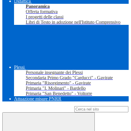
Didattica
Panoramica
Offerta formativa
I progetti delle classi
Libri di Testo in adozione nell'Istituto Comprensivo
Plessi
Personale insegnante dei Plessi
Secondaria Primo Grado "Carducci" - Gavirate
Primaria "Risorgimento" - Gavirate
Primaria "I. Molinari" - Bardello
Primaria "San Benedetto" - Voltorre
Attuazione misure PNRR
Campo di ricerca per le pagine del sito