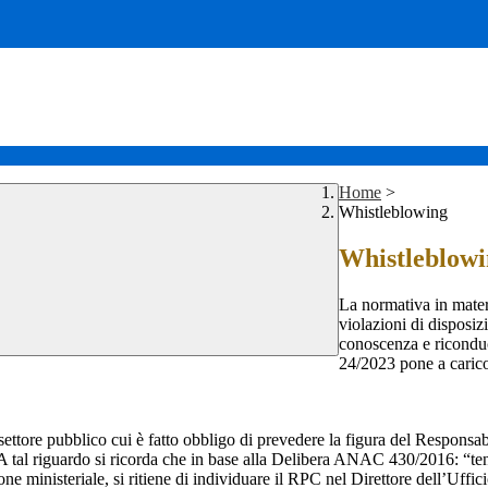
Home
>
Whistleblowing
Whistleblow
La normativa in mater
violazioni di disposiz
conoscenza e riconduc
24/2023 pone a carico 
 settore pubblico cui è fatto obbligo di prevedere la figura del Respon
 A tal riguardo si ricorda che in base alla Delibera ANAC 430/2016: “tenu
ne ministeriale, si ritiene di individuare il RPC nel Direttore dell’Uffici