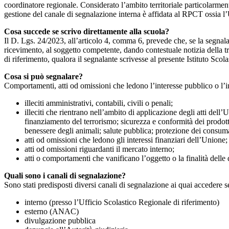
coordinatore regionale. Considerato l’ambito territoriale particolarmente
gestione del canale di segnalazione interna è affidata al RPCT ossia l
Cosa succede se scrivo direttamente alla scuola?
Il D. Lgs. 24/2023, all’articolo 4, comma 6, prevede che, se la segnal
ricevimento, al soggetto competente, dando contestuale notizia della 
di riferimento, qualora il segnalante scrivesse al presente Istituto Sco
Cosa si può segnalare?
Comportamenti, atti od omissioni che ledono l’interesse pubblico o l’i
illeciti amministrativi, contabili, civili o penali;
illeciti che rientrano nell’ambito di applicazione degli atti dell’
finanziamento del terrorismo; sicurezza e conformità dei prodotti
benessere degli animali; salute pubblica; protezione dei consumato
atti od omissioni che ledono gli interessi finanziari dell’Unione;
atti od omissioni riguardanti il mercato interno;
atti o comportamenti che vanificano l’oggetto o la finalità delle d
Quali sono i canali di segnalazione?
Sono stati predisposti diversi canali di segnalazione ai quai accedere 
interno (presso l’Ufficio Scolastico Regionale di riferimento)
esterno (ANAC)
divulgazione pubblica