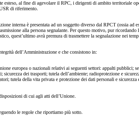
 esteso, al fine di agevolare il RPC, i dirigenti di ambito territoriale o
’USR di riferimento.
azione interna è presentata ad un soggetto diverso dal RPCT (ossia ad ese
trasmissione alla persona segnalante. Per questo motivo, pur ricordand
lastico, quest’ultimo avrà premura di trasmettere la segnalazione nei tem
ntegrità dell’Amministrazione e che consistono in:
Unione europea o nazionali relativi ai seguenti settori: appalti pubblici; s
; sicurezza dei trasporti; tutela dell’ambiente; radioprotezione e sicurez
ri; tutela della vita privata e protezione dei dati personali e sicurezza de
isposizioni di cui agli atti dell’Unione.
seguendo le regole che riportiamo più sotto.