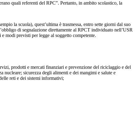
perano quali referenti del RPC”. Pertanto, in ambito scolastico, la
mpio la scuola), quest’ultima è trasmessa, entro sette giorni dal suo
o l’obbligo di segnalazione direttamente al RPCT individuato nell’USR
pi e modi previsti per legge al soggetto competente.
ervizi, prodotti e mercati finanziari e prevenzione del riciclaggio e del
za nucleare; sicurezza degli alimenti e dei mangimi e salute e
lle reti e dei sistemi informativi;