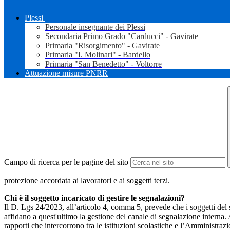
Plessi
Personale insegnante dei Plessi
Secondaria Primo Grado "Carducci" - Gavirate
Primaria "Risorgimento" - Gavirate
Primaria "I. Molinari" - Bardello
Primaria "San Benedetto" - Voltorre
Attuazione misure PNRR
Campo di ricerca per le pagine del sito
protezione accordata ai lavoratori e ai soggetti terzi.
Chi è il soggetto incaricato di gestire le segnalazioni?
Il D. Lgs 24/2023, all’articolo 4, comma 5, prevede che i soggetti del
affidano a quest'ultimo la gestione del canale di segnalazione interna.
rapporti che intercorrono tra le istituzioni scolastiche e l’Amministrazio