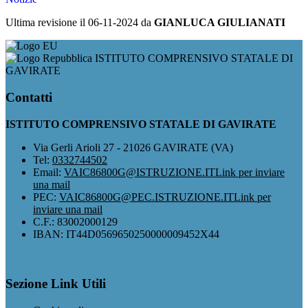
Ultima revisione il 06-11-2024 da
GIANLUCA GIULIANATI
ISTITUTO COMPRENSIVO STATALE DI
GAVIRATE
Contatti
ISTITUTO COMPRENSIVO STATALE DI GAVIRATE
Via Gerli Arioli 27 - 21026 GAVIRATE (VA)
Tel:
0332744502
Email:
VAIC86800G@ISTRUZIONE.IT
Link per inviare
una mail
PEC:
VAIC86800G@PEC.ISTRUZIONE.IT
Link per
inviare una mail
C.F.: 83002000129
IBAN: IT44D0569650250000009452X44
Sezione Link Utili