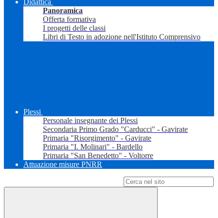
Didattica
Panoramica
Offerta formativa
I progetti delle classi
Libri di Testo in adozione nell'Istituto Comprensivo
Plessi
Personale insegnante dei Plessi
Secondaria Primo Grado "Carducci" - Gavirate
Primaria "Risorgimento" - Gavirate
Primaria "I. Molinari" - Bardello
Primaria "San Benedetto" - Voltorre
Attuazione misure PNRR
Campo di ricerca per le pagine del sito