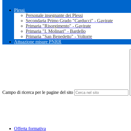
Plessi
Personale insegnante dei Plessi
Secondaria Primo Grado "Carducci" - Gavirate
Primaria "Risorgimento" - Gavirate
Primaria "I. Molinari" - Bardello
Primaria "San Benedetto" - Voltorre
Attuazione misure PNRR
Campo di ricerca per le pagine del sito
Offerta formativa