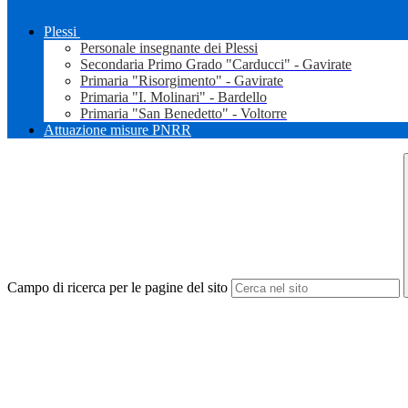
Plessi
Personale insegnante dei Plessi
Secondaria Primo Grado "Carducci" - Gavirate
Primaria "Risorgimento" - Gavirate
Primaria "I. Molinari" - Bardello
Primaria "San Benedetto" - Voltorre
Attuazione misure PNRR
Campo di ricerca per le pagine del sito