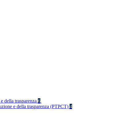
 e della trasparenza
6
rruzione e della trasparenza (PTPCT)
4