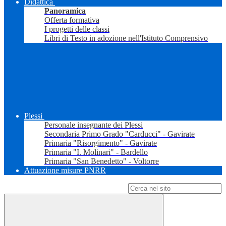
Didattica
Panoramica
Offerta formativa
I progetti delle classi
Libri di Testo in adozione nell'Istituto Comprensivo
Plessi
Personale insegnante dei Plessi
Secondaria Primo Grado "Carducci" - Gavirate
Primaria "Risorgimento" - Gavirate
Primaria "I. Molinari" - Bardello
Primaria "San Benedetto" - Voltorre
Attuazione misure PNRR
Campo di ricerca per le pagine del sito