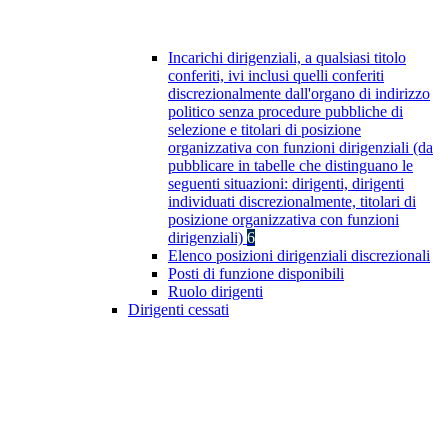
Incarichi dirigenziali, a qualsiasi titolo
conferiti, ivi inclusi quelli conferiti
discrezionalmente dall'organo di indirizzo
politico senza procedure pubbliche di
selezione e titolari di posizione
organizzativa con funzioni dirigenziali (da
pubblicare in tabelle che distinguano le
seguenti situazioni: dirigenti, dirigenti
individuati discrezionalmente, titolari di
posizione organizzativa con funzioni
dirigenziali)
6
Elenco posizioni dirigenziali discrezionali
Posti di funzione disponibili
Ruolo dirigenti
Dirigenti cessati