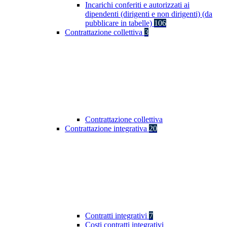
Incarichi conferiti e autorizzati ai
dipendenti (dirigenti e non dirigenti) (da
pubblicare in tabelle)
106
Contrattazione collettiva
3
Contrattazione collettiva
Contrattazione integrativa
20
Contratti integrativi
7
Costi contratti integrativi