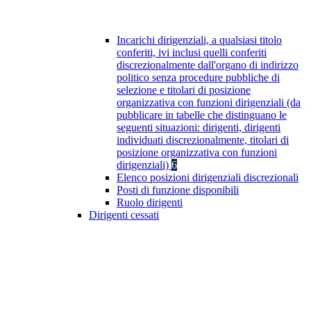
Incarichi dirigenziali, a qualsiasi titolo
conferiti, ivi inclusi quelli conferiti
discrezionalmente dall'organo di indirizzo
politico senza procedure pubbliche di
selezione e titolari di posizione
organizzativa con funzioni dirigenziali (da
pubblicare in tabelle che distinguano le
seguenti situazioni: dirigenti, dirigenti
individuati discrezionalmente, titolari di
posizione organizzativa con funzioni
dirigenziali)
6
Elenco posizioni dirigenziali discrezionali
Posti di funzione disponibili
Ruolo dirigenti
Dirigenti cessati