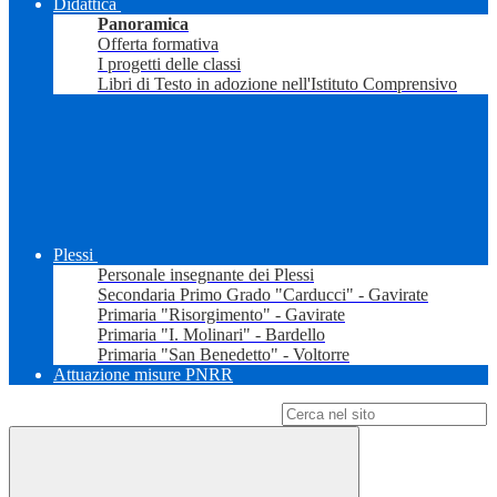
Didattica
Panoramica
Offerta formativa
I progetti delle classi
Libri di Testo in adozione nell'Istituto Comprensivo
Plessi
Personale insegnante dei Plessi
Secondaria Primo Grado "Carducci" - Gavirate
Primaria "Risorgimento" - Gavirate
Primaria "I. Molinari" - Bardello
Primaria "San Benedetto" - Voltorre
Attuazione misure PNRR
Campo di ricerca per le pagine del sito