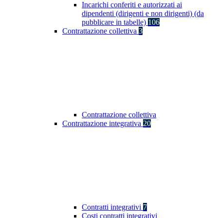
Incarichi conferiti e autorizzati ai
dipendenti (dirigenti e non dirigenti) (da
pubblicare in tabelle)
106
Contrattazione collettiva
3
Contrattazione collettiva
Contrattazione integrativa
20
Contratti integrativi
7
Costi contratti integrativi