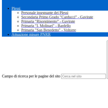
Plessi
Personale insegnante dei Plessi
Secondaria Primo Grado "Carducci" - Gavirate
Primaria "Risorgimento" - Gavirate
Primaria "I. Molinari" - Bardello
Primaria "San Benedetto" - Voltorre
Attuazione misure PNRR
Campo di ricerca per le pagine del sito