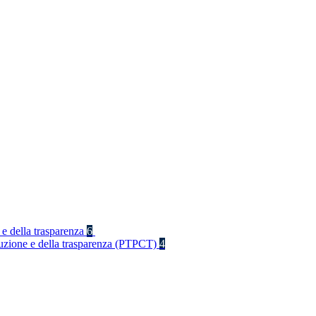
 e della trasparenza
6
rruzione e della trasparenza (PTPCT)
4