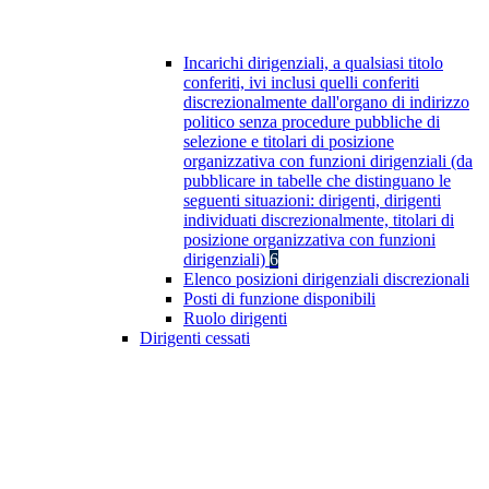
Incarichi dirigenziali, a qualsiasi titolo
conferiti, ivi inclusi quelli conferiti
discrezionalmente dall'organo di indirizzo
politico senza procedure pubbliche di
selezione e titolari di posizione
organizzativa con funzioni dirigenziali (da
pubblicare in tabelle che distinguano le
seguenti situazioni: dirigenti, dirigenti
individuati discrezionalmente, titolari di
posizione organizzativa con funzioni
dirigenziali)
6
Elenco posizioni dirigenziali discrezionali
Posti di funzione disponibili
Ruolo dirigenti
Dirigenti cessati