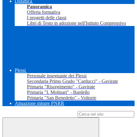
Didattica
Panoramica
Offerta formativa
I progetti delle classi
Libri di Testo in adozione nell'Istituto Comprensivo
Plessi
Personale insegnante dei Plessi
Secondaria Primo Grado "Carducci" - Gavirate
Primaria "Risorgimento" - Gavirate
Primaria "I. Molinari" - Bardello
Primaria "San Benedetto" - Voltorre
Attuazione misure PNRR
Campo di ricerca per le pagine del sito