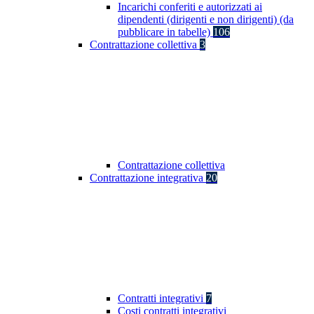
Incarichi conferiti e autorizzati ai
dipendenti (dirigenti e non dirigenti) (da
pubblicare in tabelle)
106
Contrattazione collettiva
3
Contrattazione collettiva
Contrattazione integrativa
20
Contratti integrativi
7
Costi contratti integrativi