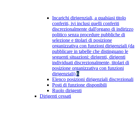
Incarichi dirigenziali, a qualsiasi titolo
conferiti, ivi inclusi quelli conferiti
discrezionalmente dall'organo di indirizzo
politico senza procedure pubbliche di
selezione e titolari di posizione
organizzativa con funzioni dirigenziali (da
pubblicare in tabelle che distinguano le
seguenti situazioni: dirigenti, dirigenti
individuati discrezionalmente, titolari di
posizione organizzativa con funzioni
dirigenziali)
6
Elenco posizioni dirigenziali discrezionali
Posti di funzione disponibili
Ruolo dirigenti
Dirigenti cessati