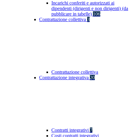
Incarichi conferiti e autorizzati ai
dipendenti (dirigenti e non dirigenti) (da
pubblicare in tabelle)
106
Contrattazione collettiva
3
Contrattazione collettiva
Contrattazione integrativa
20
Contratti integrativi
7
Costi contratti integrativi