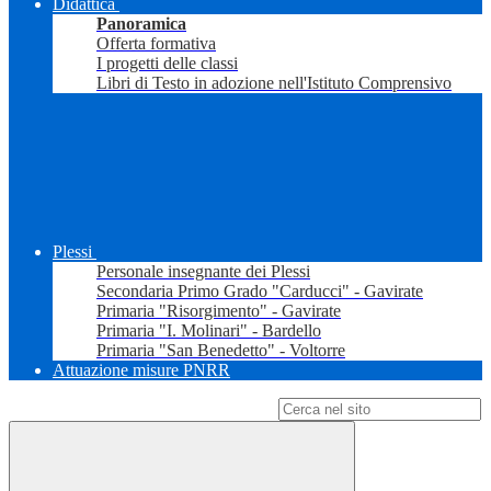
Didattica
Panoramica
Offerta formativa
I progetti delle classi
Libri di Testo in adozione nell'Istituto Comprensivo
Plessi
Personale insegnante dei Plessi
Secondaria Primo Grado "Carducci" - Gavirate
Primaria "Risorgimento" - Gavirate
Primaria "I. Molinari" - Bardello
Primaria "San Benedetto" - Voltorre
Attuazione misure PNRR
Campo di ricerca per le pagine del sito