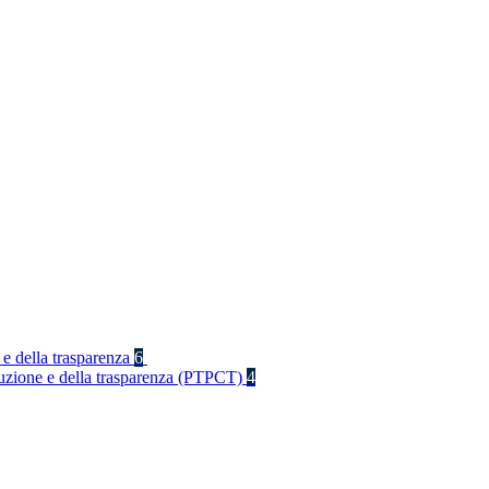
 e della trasparenza
6
rruzione e della trasparenza (PTPCT)
4