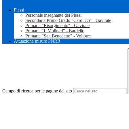
Plessi
Personale insegnante dei Plessi
Secondaria Primo Grado "Carducci" - Gavirate
Primaria "Risorgimento" - Gavirate
Primaria "I. Molinari" - Bardello
Primaria "San Benedetto" - Voltorre
Attuazione misure PNRR
Campo di ricerca per le pagine del sito