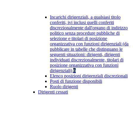
Incarichi dirigenziali, a qualsiasi titolo
conferiti, ivi inclusi quelli conferiti
discrezionalmente dall'organo di indirizzo
politico senza procedure pubbliche di
selezione e titolari di posizione
organizzativa con funzioni dirigenziali (da
pubblicare in tabelle che distinguano le
seguenti situazioni: dirigenti, dirigenti
individuati discrezionalmente, titolari di
posizione organizzativa con funzioni
dirigenziali)
6
Elenco posizioni dirigenziali discrezionali
Posti di funzione disponibili
Ruolo dirigenti
Dirigenti cessati