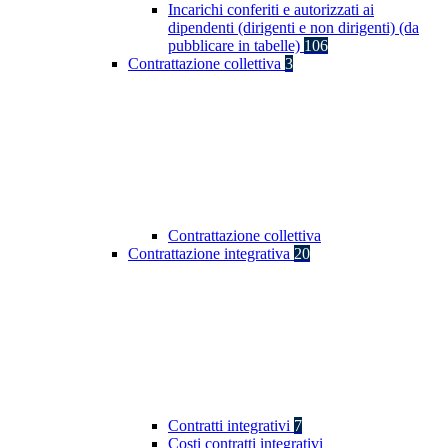
Incarichi conferiti e autorizzati ai
dipendenti (dirigenti e non dirigenti) (da
pubblicare in tabelle)
106
Contrattazione collettiva
3
Contrattazione collettiva
Contrattazione integrativa
20
Contratti integrativi
7
Costi contratti integrativi