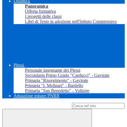
Didattica
Panoramica
Offerta formativa
I progetti delle classi
Libri di Testo in adozione nell'Istituto Comprensivo
Plessi
Personale insegnante dei Plessi
Secondaria Primo Grado "Carducci" - Gavirate
Primaria "Risorgimento" - Gavirate
Primaria "I. Molinari" - Bardello
Primaria "San Benedetto" - Voltorre
Attuazione misure PNRR
Campo di ricerca per le pagine del sito