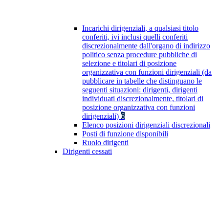
Incarichi dirigenziali, a qualsiasi titolo
conferiti, ivi inclusi quelli conferiti
discrezionalmente dall'organo di indirizzo
politico senza procedure pubbliche di
selezione e titolari di posizione
organizzativa con funzioni dirigenziali (da
pubblicare in tabelle che distinguano le
seguenti situazioni: dirigenti, dirigenti
individuati discrezionalmente, titolari di
posizione organizzativa con funzioni
dirigenziali)
6
Elenco posizioni dirigenziali discrezionali
Posti di funzione disponibili
Ruolo dirigenti
Dirigenti cessati