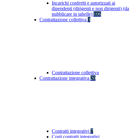
Incarichi conferiti e autorizzati ai
dipendenti (dirigenti e non dirigenti) (da
pubblicare in tabelle)
106
Contrattazione collettiva
3
Contrattazione collettiva
Contrattazione integrativa
20
Contratti integrativi
7
Costi contratti integrativi