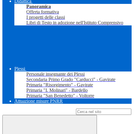
Didattica
Panoramica
Offerta formativa
I progetti delle classi
Libri di Testo in adozione nell'Istituto Comprensivo
Plessi
Personale insegnante dei Plessi
Secondaria Primo Grado "Carducci" - Gavirate
Primaria "Risorgimento" - Gavirate
Primaria "I. Molinari" - Bardello
Primaria "San Benedetto" - Voltorre
Attuazione misure PNRR
Campo di ricerca per le pagine del sito