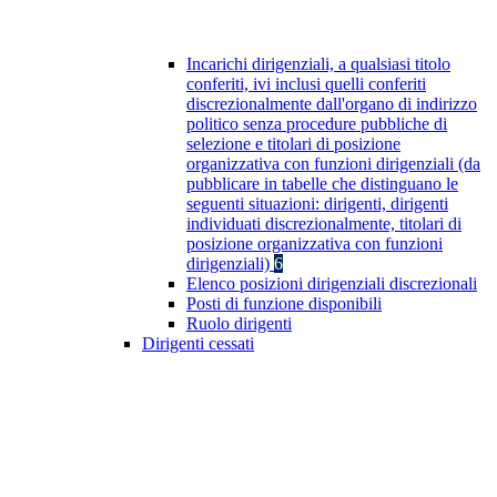
Incarichi dirigenziali, a qualsiasi titolo
conferiti, ivi inclusi quelli conferiti
discrezionalmente dall'organo di indirizzo
politico senza procedure pubbliche di
selezione e titolari di posizione
organizzativa con funzioni dirigenziali (da
pubblicare in tabelle che distinguano le
seguenti situazioni: dirigenti, dirigenti
individuati discrezionalmente, titolari di
posizione organizzativa con funzioni
dirigenziali)
6
Elenco posizioni dirigenziali discrezionali
Posti di funzione disponibili
Ruolo dirigenti
Dirigenti cessati