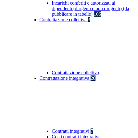
Incarichi conferiti e autorizzati ai
dipendenti (dirigenti e non dirigenti) (da
pubblicare in tabelle)
106
Contrattazione collettiva
3
Contrattazione collettiva
Contrattazione integrativa
20
Contratti integrativi
7
Costi contratti integrativi