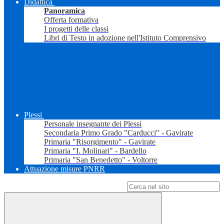
Didattica
Panoramica
Offerta formativa
I progetti delle classi
Libri di Testo in adozione nell'Istituto Comprensivo
Plessi
Personale insegnante dei Plessi
Secondaria Primo Grado "Carducci" - Gavirate
Primaria "Risorgimento" - Gavirate
Primaria "I. Molinari" - Bardello
Primaria "San Benedetto" - Voltorre
Attuazione misure PNRR
Campo di ricerca per le pagine del sito