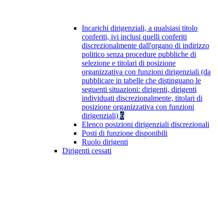
Incarichi dirigenziali, a qualsiasi titolo
conferiti, ivi inclusi quelli conferiti
discrezionalmente dall'organo di indirizzo
politico senza procedure pubbliche di
selezione e titolari di posizione
organizzativa con funzioni dirigenziali (da
pubblicare in tabelle che distinguano le
seguenti situazioni: dirigenti, dirigenti
individuati discrezionalmente, titolari di
posizione organizzativa con funzioni
dirigenziali)
6
Elenco posizioni dirigenziali discrezionali
Posti di funzione disponibili
Ruolo dirigenti
Dirigenti cessati