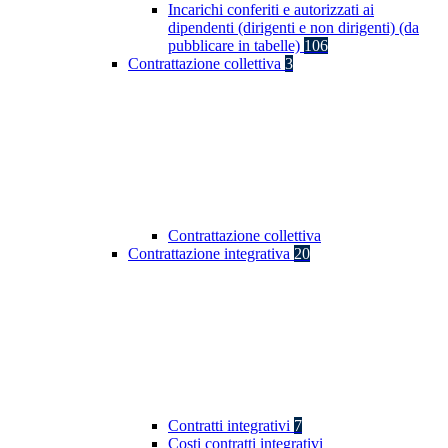
Incarichi conferiti e autorizzati ai
dipendenti (dirigenti e non dirigenti) (da
pubblicare in tabelle)
106
Contrattazione collettiva
3
Contrattazione collettiva
Contrattazione integrativa
20
Contratti integrativi
7
Costi contratti integrativi