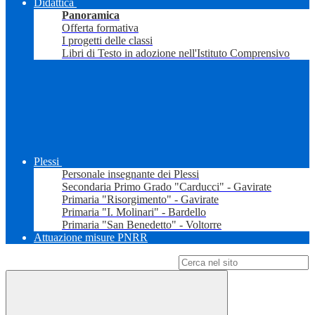
Didattica
Panoramica
Offerta formativa
I progetti delle classi
Libri di Testo in adozione nell'Istituto Comprensivo
Plessi
Personale insegnante dei Plessi
Secondaria Primo Grado "Carducci" - Gavirate
Primaria "Risorgimento" - Gavirate
Primaria "I. Molinari" - Bardello
Primaria "San Benedetto" - Voltorre
Attuazione misure PNRR
Campo di ricerca per le pagine del sito