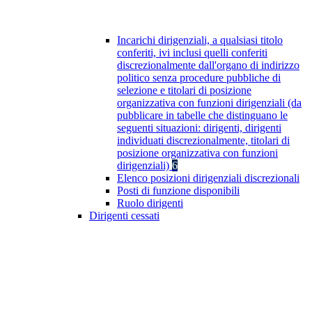
Incarichi dirigenziali, a qualsiasi titolo
conferiti, ivi inclusi quelli conferiti
discrezionalmente dall'organo di indirizzo
politico senza procedure pubbliche di
selezione e titolari di posizione
organizzativa con funzioni dirigenziali (da
pubblicare in tabelle che distinguano le
seguenti situazioni: dirigenti, dirigenti
individuati discrezionalmente, titolari di
posizione organizzativa con funzioni
dirigenziali)
6
Elenco posizioni dirigenziali discrezionali
Posti di funzione disponibili
Ruolo dirigenti
Dirigenti cessati