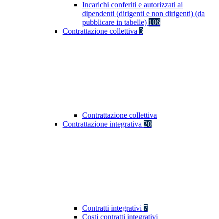
Incarichi conferiti e autorizzati ai
dipendenti (dirigenti e non dirigenti) (da
pubblicare in tabelle)
106
Contrattazione collettiva
3
Contrattazione collettiva
Contrattazione integrativa
20
Contratti integrativi
7
Costi contratti integrativi