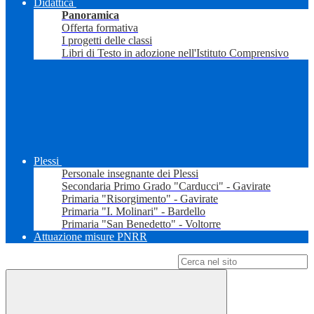
Didattica
Panoramica
Offerta formativa
I progetti delle classi
Libri di Testo in adozione nell'Istituto Comprensivo
Plessi
Personale insegnante dei Plessi
Secondaria Primo Grado "Carducci" - Gavirate
Primaria "Risorgimento" - Gavirate
Primaria "I. Molinari" - Bardello
Primaria "San Benedetto" - Voltorre
Attuazione misure PNRR
Campo di ricerca per le pagine del sito