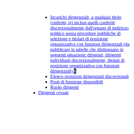
Incarichi dirigenziali, a qualsiasi titolo
conferiti, ivi inclusi quelli conferiti
discrezionalmente dall'organo di indirizzo
politico senza procedure pubbliche di
selezione e titolari di posizione
organizzativa con funzioni dirigenziali (da
pubblicare in tabelle che distinguano le
seguenti situazioni: dirigenti, dirigenti
individuati discrezionalmente, titolari di
posizione organizzativa con funzioni
dirigenziali)
6
Elenco posizioni dirigenziali discrezionali
Posti di funzione disponibili
Ruolo dirigenti
Dirigenti cessati