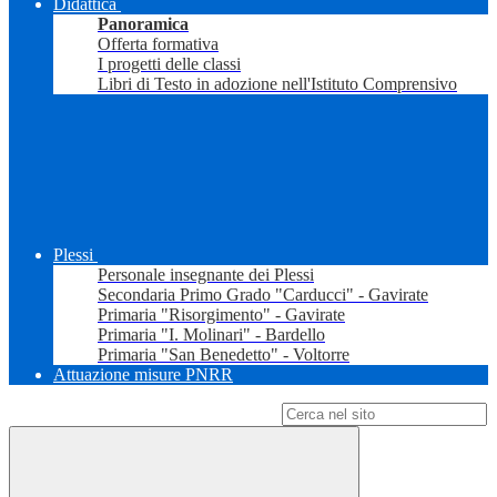
Didattica
Panoramica
Offerta formativa
I progetti delle classi
Libri di Testo in adozione nell'Istituto Comprensivo
Plessi
Personale insegnante dei Plessi
Secondaria Primo Grado "Carducci" - Gavirate
Primaria "Risorgimento" - Gavirate
Primaria "I. Molinari" - Bardello
Primaria "San Benedetto" - Voltorre
Attuazione misure PNRR
Campo di ricerca per le pagine del sito