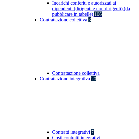
Incarichi conferiti e autorizzati ai
dipendenti (dirigenti e non dirigenti) (da
pubblicare in tabelle)
106
Contrattazione collettiva
3
Contrattazione collettiva
Contrattazione integrativa
20
Contratti integrativi
7
Costi contratti integrativi