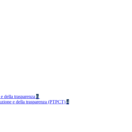
 e della trasparenza
6
rruzione e della trasparenza (PTPCT)
4