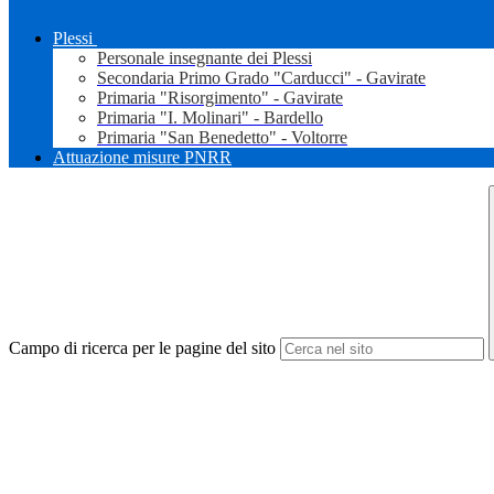
Plessi
Personale insegnante dei Plessi
Secondaria Primo Grado "Carducci" - Gavirate
Primaria "Risorgimento" - Gavirate
Primaria "I. Molinari" - Bardello
Primaria "San Benedetto" - Voltorre
Attuazione misure PNRR
Campo di ricerca per le pagine del sito