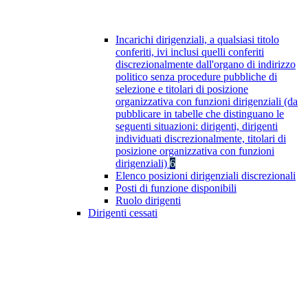
Incarichi dirigenziali, a qualsiasi titolo
conferiti, ivi inclusi quelli conferiti
discrezionalmente dall'organo di indirizzo
politico senza procedure pubbliche di
selezione e titolari di posizione
organizzativa con funzioni dirigenziali (da
pubblicare in tabelle che distinguano le
seguenti situazioni: dirigenti, dirigenti
individuati discrezionalmente, titolari di
posizione organizzativa con funzioni
dirigenziali)
6
Elenco posizioni dirigenziali discrezionali
Posti di funzione disponibili
Ruolo dirigenti
Dirigenti cessati