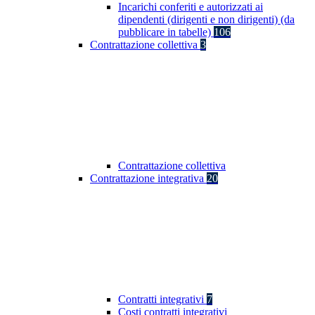
Incarichi conferiti e autorizzati ai
dipendenti (dirigenti e non dirigenti) (da
pubblicare in tabelle)
106
Contrattazione collettiva
3
Contrattazione collettiva
Contrattazione integrativa
20
Contratti integrativi
7
Costi contratti integrativi