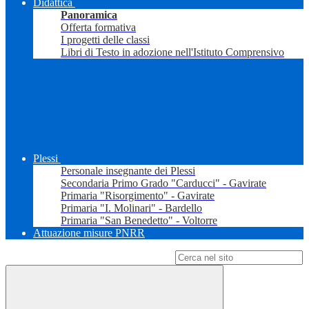
Didattica
Panoramica
Offerta formativa
I progetti delle classi
Libri di Testo in adozione nell'Istituto Comprensivo
Plessi
Personale insegnante dei Plessi
Secondaria Primo Grado "Carducci" - Gavirate
Primaria "Risorgimento" - Gavirate
Primaria "I. Molinari" - Bardello
Primaria "San Benedetto" - Voltorre
Attuazione misure PNRR
Campo di ricerca per le pagine del sito