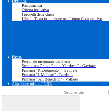
Didattica
Panoramica
Offerta formativa
I progetti delle classi
Libri di Testo in adozione nell'Istituto Comprensivo
Plessi
Personale insegnante dei Plessi
Secondaria Primo Grado "Carducci" - Gavirate
Primaria "Risorgimento" - Gavirate
Primaria "I. Molinari" - Bardello
Primaria "San Benedetto" - Voltorre
Attuazione misure PNRR
Campo di ricerca per le pagine del sito