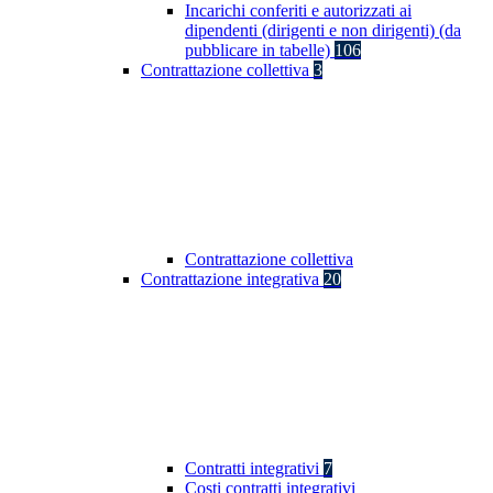
Incarichi conferiti e autorizzati ai
dipendenti (dirigenti e non dirigenti) (da
pubblicare in tabelle)
106
Contrattazione collettiva
3
Contrattazione collettiva
Contrattazione integrativa
20
Contratti integrativi
7
Costi contratti integrativi