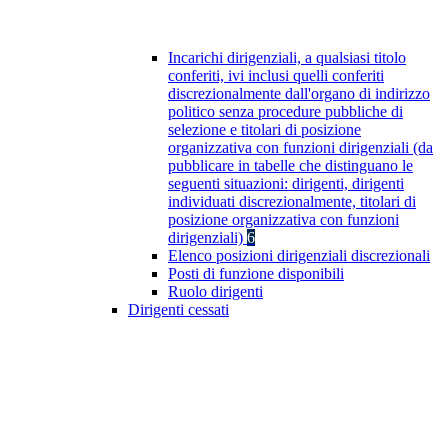
Incarichi dirigenziali, a qualsiasi titolo
conferiti, ivi inclusi quelli conferiti
discrezionalmente dall'organo di indirizzo
politico senza procedure pubbliche di
selezione e titolari di posizione
organizzativa con funzioni dirigenziali (da
pubblicare in tabelle che distinguano le
seguenti situazioni: dirigenti, dirigenti
individuati discrezionalmente, titolari di
posizione organizzativa con funzioni
dirigenziali)
6
Elenco posizioni dirigenziali discrezionali
Posti di funzione disponibili
Ruolo dirigenti
Dirigenti cessati