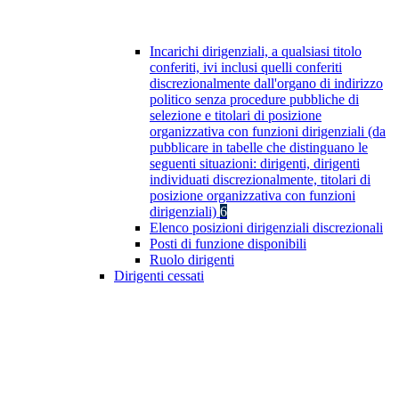
Incarichi dirigenziali, a qualsiasi titolo
conferiti, ivi inclusi quelli conferiti
discrezionalmente dall'organo di indirizzo
politico senza procedure pubbliche di
selezione e titolari di posizione
organizzativa con funzioni dirigenziali (da
pubblicare in tabelle che distinguano le
seguenti situazioni: dirigenti, dirigenti
individuati discrezionalmente, titolari di
posizione organizzativa con funzioni
dirigenziali)
6
Elenco posizioni dirigenziali discrezionali
Posti di funzione disponibili
Ruolo dirigenti
Dirigenti cessati