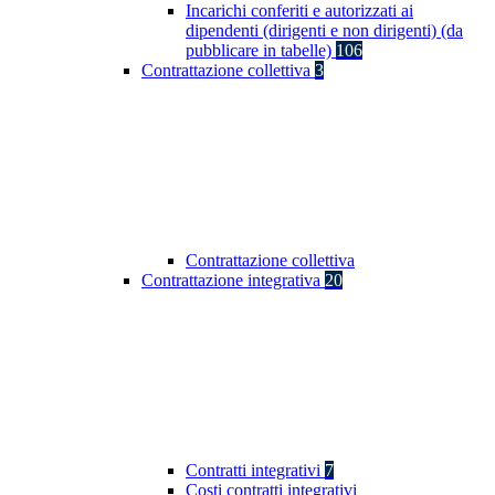
Incarichi conferiti e autorizzati ai
dipendenti (dirigenti e non dirigenti) (da
pubblicare in tabelle)
106
Contrattazione collettiva
3
Contrattazione collettiva
Contrattazione integrativa
20
Contratti integrativi
7
Costi contratti integrativi