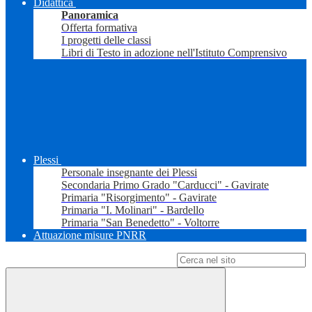
Didattica
Panoramica
Offerta formativa
I progetti delle classi
Libri di Testo in adozione nell'Istituto Comprensivo
Plessi
Personale insegnante dei Plessi
Secondaria Primo Grado "Carducci" - Gavirate
Primaria "Risorgimento" - Gavirate
Primaria "I. Molinari" - Bardello
Primaria "San Benedetto" - Voltorre
Attuazione misure PNRR
Campo di ricerca per le pagine del sito