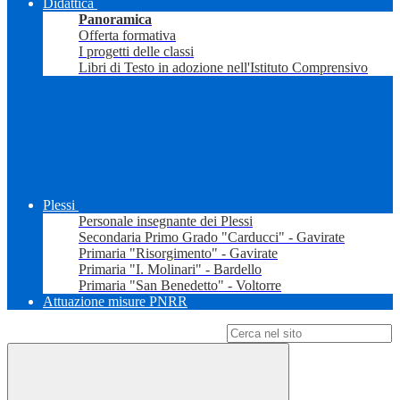
Didattica
Panoramica
Offerta formativa
I progetti delle classi
Libri di Testo in adozione nell'Istituto Comprensivo
Plessi
Personale insegnante dei Plessi
Secondaria Primo Grado "Carducci" - Gavirate
Primaria "Risorgimento" - Gavirate
Primaria "I. Molinari" - Bardello
Primaria "San Benedetto" - Voltorre
Attuazione misure PNRR
Campo di ricerca per le pagine del sito