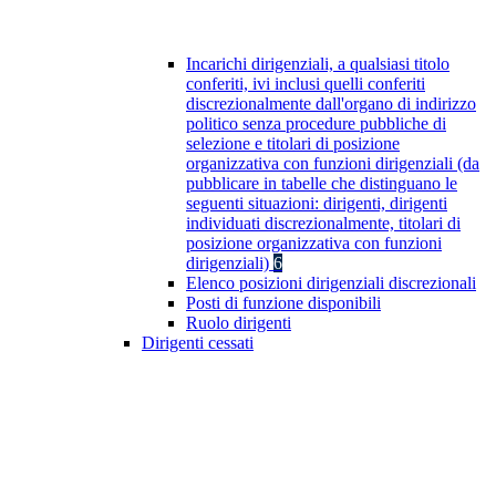
Incarichi dirigenziali, a qualsiasi titolo
conferiti, ivi inclusi quelli conferiti
discrezionalmente dall'organo di indirizzo
politico senza procedure pubbliche di
selezione e titolari di posizione
organizzativa con funzioni dirigenziali (da
pubblicare in tabelle che distinguano le
seguenti situazioni: dirigenti, dirigenti
individuati discrezionalmente, titolari di
posizione organizzativa con funzioni
dirigenziali)
6
Elenco posizioni dirigenziali discrezionali
Posti di funzione disponibili
Ruolo dirigenti
Dirigenti cessati