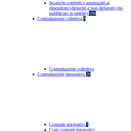
Incarichi conferiti e autorizzati ai
dipendenti (dirigenti e non dirigenti) (da
pubblicare in tabelle)
106
Contrattazione collettiva
3
Contrattazione collettiva
Contrattazione integrativa
20
Contratti integrativi
7
Costi contratti integrativi