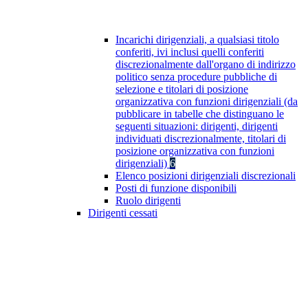
Incarichi dirigenziali, a qualsiasi titolo
conferiti, ivi inclusi quelli conferiti
discrezionalmente dall'organo di indirizzo
politico senza procedure pubbliche di
selezione e titolari di posizione
organizzativa con funzioni dirigenziali (da
pubblicare in tabelle che distinguano le
seguenti situazioni: dirigenti, dirigenti
individuati discrezionalmente, titolari di
posizione organizzativa con funzioni
dirigenziali)
6
Elenco posizioni dirigenziali discrezionali
Posti di funzione disponibili
Ruolo dirigenti
Dirigenti cessati