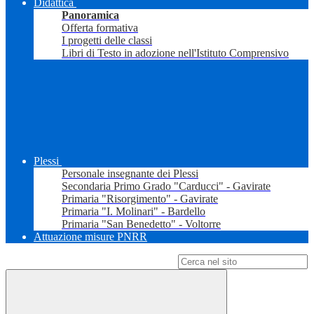
Didattica
Panoramica
Offerta formativa
I progetti delle classi
Libri di Testo in adozione nell'Istituto Comprensivo
Plessi
Personale insegnante dei Plessi
Secondaria Primo Grado "Carducci" - Gavirate
Primaria "Risorgimento" - Gavirate
Primaria "I. Molinari" - Bardello
Primaria "San Benedetto" - Voltorre
Attuazione misure PNRR
Campo di ricerca per le pagine del sito