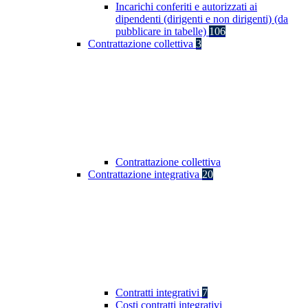
Incarichi conferiti e autorizzati ai
dipendenti (dirigenti e non dirigenti) (da
pubblicare in tabelle)
106
Contrattazione collettiva
3
Contrattazione collettiva
Contrattazione integrativa
20
Contratti integrativi
7
Costi contratti integrativi