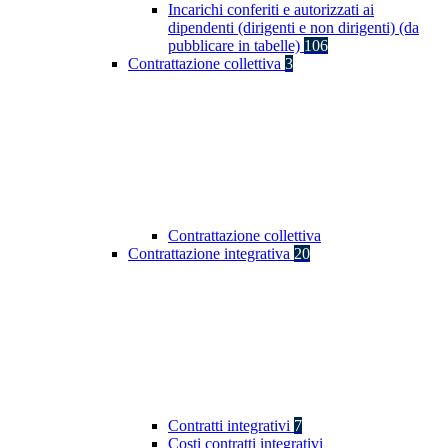
Incarichi conferiti e autorizzati ai
dipendenti (dirigenti e non dirigenti) (da
pubblicare in tabelle)
106
Contrattazione collettiva
3
Contrattazione collettiva
Contrattazione integrativa
20
Contratti integrativi
7
Costi contratti integrativi