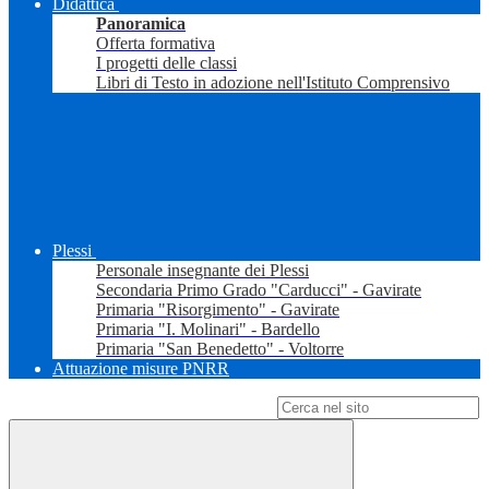
Didattica
Panoramica
Offerta formativa
I progetti delle classi
Libri di Testo in adozione nell'Istituto Comprensivo
Plessi
Personale insegnante dei Plessi
Secondaria Primo Grado "Carducci" - Gavirate
Primaria "Risorgimento" - Gavirate
Primaria "I. Molinari" - Bardello
Primaria "San Benedetto" - Voltorre
Attuazione misure PNRR
Campo di ricerca per le pagine del sito