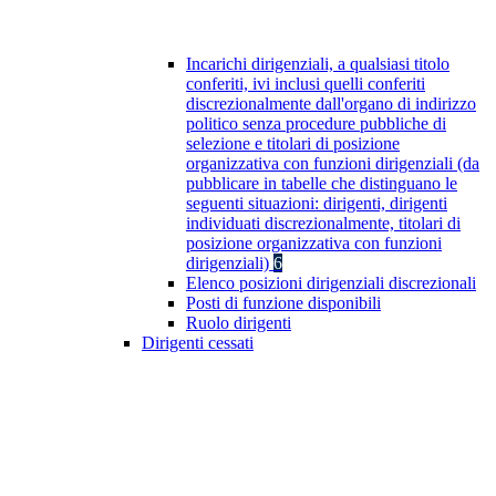
Incarichi dirigenziali, a qualsiasi titolo
conferiti, ivi inclusi quelli conferiti
discrezionalmente dall'organo di indirizzo
politico senza procedure pubbliche di
selezione e titolari di posizione
organizzativa con funzioni dirigenziali (da
pubblicare in tabelle che distinguano le
seguenti situazioni: dirigenti, dirigenti
individuati discrezionalmente, titolari di
posizione organizzativa con funzioni
dirigenziali)
6
Elenco posizioni dirigenziali discrezionali
Posti di funzione disponibili
Ruolo dirigenti
Dirigenti cessati