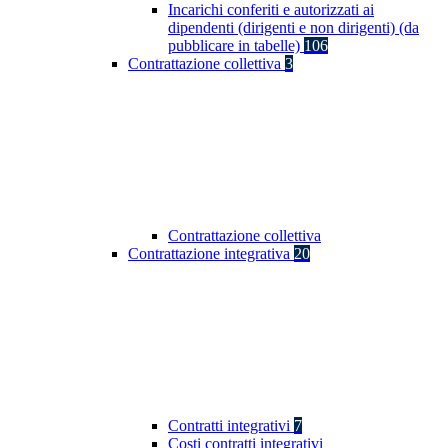
Incarichi conferiti e autorizzati ai
dipendenti (dirigenti e non dirigenti) (da
pubblicare in tabelle)
106
Contrattazione collettiva
3
Contrattazione collettiva
Contrattazione integrativa
20
Contratti integrativi
7
Costi contratti integrativi