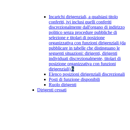
Incarichi dirigenziali, a qualsiasi titolo
conferiti, ivi inclusi quelli conferiti
discrezionalmente dall'organo di indirizzo
politico senza procedure pubbliche di
selezione e titolari di posizione
organizzativa con funzioni dirigenziali (da
pubblicare in tabelle che distinguano le
seguenti situazioni: dirigenti, dirigenti
individuati discrezionalmente, titolari di
posizione organizzativa con funzioni
dirigenziali)
6
Elenco posizioni dirigenziali discrezionali
Posti di funzione disponibili
Ruolo dirigenti
Dirigenti cessati