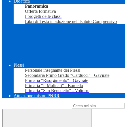
Didattica
Panoramica
Offerta formativa
I progetti delle classi
Libri di Testo in adozione nell'Istituto Comprensivo
Plessi
Personale insegnante dei Plessi
Secondaria Primo Grado "Carducci" - Gavirate
Primaria "Risorgimento" - Gavirate
Primaria "I. Molinari" - Bardello
Primaria "San Benedetto" - Voltorre
Attuazione misure PNRR
Campo di ricerca per le pagine del sito