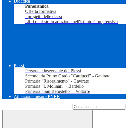
Didattica
Panoramica
Offerta formativa
I progetti delle classi
Libri di Testo in adozione nell'Istituto Comprensivo
Plessi
Personale insegnante dei Plessi
Secondaria Primo Grado "Carducci" - Gavirate
Primaria "Risorgimento" - Gavirate
Primaria "I. Molinari" - Bardello
Primaria "San Benedetto" - Voltorre
Attuazione misure PNRR
Campo di ricerca per le pagine del sito