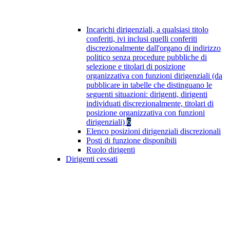
Incarichi dirigenziali, a qualsiasi titolo
conferiti, ivi inclusi quelli conferiti
discrezionalmente dall'organo di indirizzo
politico senza procedure pubbliche di
selezione e titolari di posizione
organizzativa con funzioni dirigenziali (da
pubblicare in tabelle che distinguano le
seguenti situazioni: dirigenti, dirigenti
individuati discrezionalmente, titolari di
posizione organizzativa con funzioni
dirigenziali)
6
Elenco posizioni dirigenziali discrezionali
Posti di funzione disponibili
Ruolo dirigenti
Dirigenti cessati