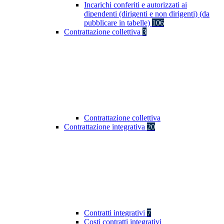
Incarichi conferiti e autorizzati ai
dipendenti (dirigenti e non dirigenti) (da
pubblicare in tabelle)
106
Contrattazione collettiva
3
Contrattazione collettiva
Contrattazione integrativa
20
Contratti integrativi
7
Costi contratti integrativi