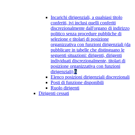
Incarichi dirigenziali, a qualsiasi titolo
conferiti, ivi inclusi quelli conferiti
discrezionalmente dall'organo di indirizzo
politico senza procedure pubbliche di
selezione e titolari di posizione
organizzativa con funzioni dirigenziali (da
pubblicare in tabelle che distinguano le
seguenti situazioni: dirigenti, dirigenti
individuati discrezionalmente, titolari di
posizione organizzativa con funzioni
dirigenziali)
6
Elenco posizioni dirigenziali discrezionali
Posti di funzione disponibili
Ruolo dirigenti
Dirigenti cessati