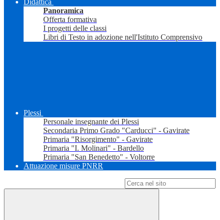
Didattica
Panoramica
Offerta formativa
I progetti delle classi
Libri di Testo in adozione nell'Istituto Comprensivo
Plessi
Personale insegnante dei Plessi
Secondaria Primo Grado "Carducci" - Gavirate
Primaria "Risorgimento" - Gavirate
Primaria "I. Molinari" - Bardello
Primaria "San Benedetto" - Voltorre
Attuazione misure PNRR
Campo di ricerca per le pagine del sito