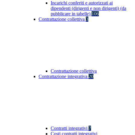
Incarichi conferiti e autorizzati ai
dipendenti (dirigenti e non dirigenti) (da
pubblicare in tabelle)
106
Contrattazione collettiva
3
Contrattazione collettiva
Contrattazione integrativa
20
Contratti integrativi
7
Costi contratti integrativi