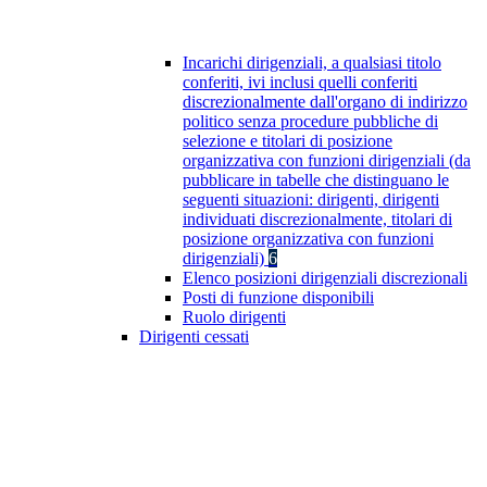
Incarichi dirigenziali, a qualsiasi titolo
conferiti, ivi inclusi quelli conferiti
discrezionalmente dall'organo di indirizzo
politico senza procedure pubbliche di
selezione e titolari di posizione
organizzativa con funzioni dirigenziali (da
pubblicare in tabelle che distinguano le
seguenti situazioni: dirigenti, dirigenti
individuati discrezionalmente, titolari di
posizione organizzativa con funzioni
dirigenziali)
6
Elenco posizioni dirigenziali discrezionali
Posti di funzione disponibili
Ruolo dirigenti
Dirigenti cessati