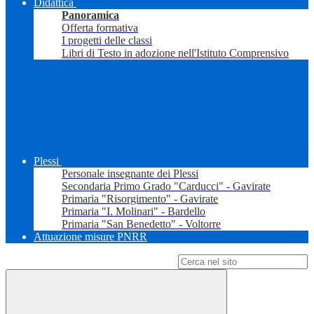
Didattica
Panoramica
Offerta formativa
I progetti delle classi
Libri di Testo in adozione nell'Istituto Comprensivo
Plessi
Personale insegnante dei Plessi
Secondaria Primo Grado "Carducci" - Gavirate
Primaria "Risorgimento" - Gavirate
Primaria "I. Molinari" - Bardello
Primaria "San Benedetto" - Voltorre
Attuazione misure PNRR
Campo di ricerca per le pagine del sito