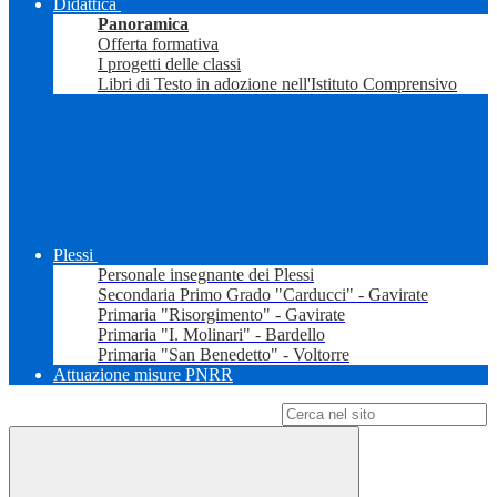
Didattica
Panoramica
Offerta formativa
I progetti delle classi
Libri di Testo in adozione nell'Istituto Comprensivo
Plessi
Personale insegnante dei Plessi
Secondaria Primo Grado "Carducci" - Gavirate
Primaria "Risorgimento" - Gavirate
Primaria "I. Molinari" - Bardello
Primaria "San Benedetto" - Voltorre
Attuazione misure PNRR
Campo di ricerca per le pagine del sito