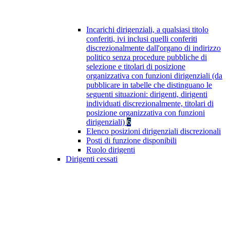
Incarichi dirigenziali, a qualsiasi titolo
conferiti, ivi inclusi quelli conferiti
discrezionalmente dall'organo di indirizzo
politico senza procedure pubbliche di
selezione e titolari di posizione
organizzativa con funzioni dirigenziali (da
pubblicare in tabelle che distinguano le
seguenti situazioni: dirigenti, dirigenti
individuati discrezionalmente, titolari di
posizione organizzativa con funzioni
dirigenziali)
6
Elenco posizioni dirigenziali discrezionali
Posti di funzione disponibili
Ruolo dirigenti
Dirigenti cessati