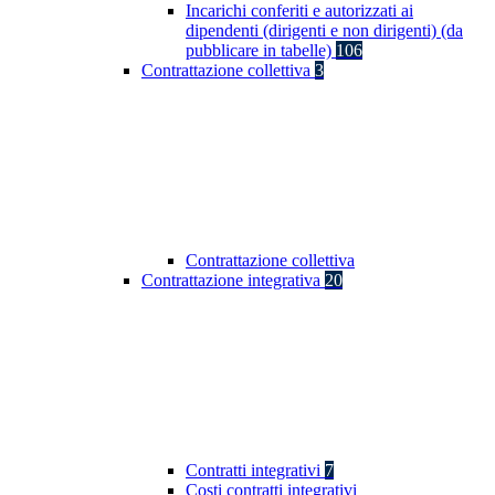
Incarichi conferiti e autorizzati ai
dipendenti (dirigenti e non dirigenti) (da
pubblicare in tabelle)
106
Contrattazione collettiva
3
Contrattazione collettiva
Contrattazione integrativa
20
Contratti integrativi
7
Costi contratti integrativi