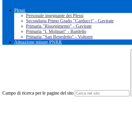
Plessi
Personale insegnante dei Plessi
Secondaria Primo Grado "Carducci" - Gavirate
Primaria "Risorgimento" - Gavirate
Primaria "I. Molinari" - Bardello
Primaria "San Benedetto" - Voltorre
Attuazione misure PNRR
Campo di ricerca per le pagine del sito