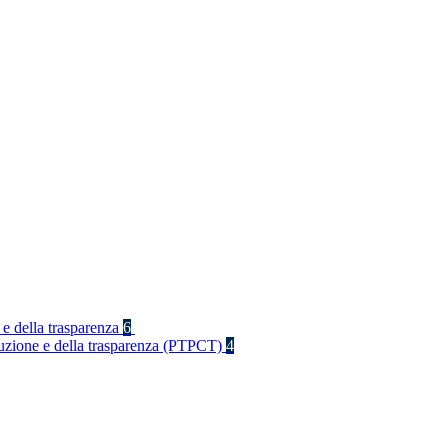
 e della trasparenza
6
rruzione e della trasparenza (PTPCT)
4