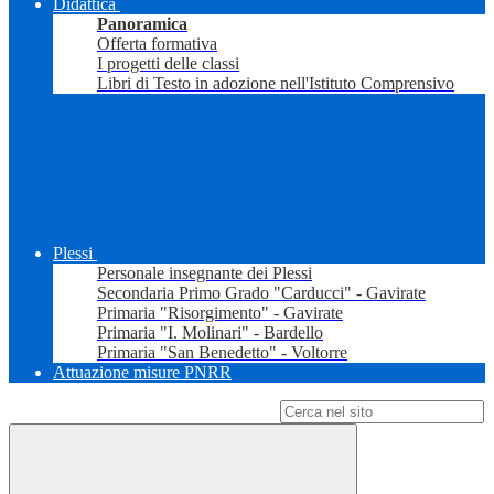
Didattica
Panoramica
Offerta formativa
I progetti delle classi
Libri di Testo in adozione nell'Istituto Comprensivo
Plessi
Personale insegnante dei Plessi
Secondaria Primo Grado "Carducci" - Gavirate
Primaria "Risorgimento" - Gavirate
Primaria "I. Molinari" - Bardello
Primaria "San Benedetto" - Voltorre
Attuazione misure PNRR
Campo di ricerca per le pagine del sito