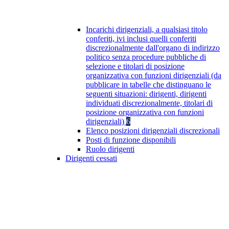
Incarichi dirigenziali, a qualsiasi titolo
conferiti, ivi inclusi quelli conferiti
discrezionalmente dall'organo di indirizzo
politico senza procedure pubbliche di
selezione e titolari di posizione
organizzativa con funzioni dirigenziali (da
pubblicare in tabelle che distinguano le
seguenti situazioni: dirigenti, dirigenti
individuati discrezionalmente, titolari di
posizione organizzativa con funzioni
dirigenziali)
6
Elenco posizioni dirigenziali discrezionali
Posti di funzione disponibili
Ruolo dirigenti
Dirigenti cessati