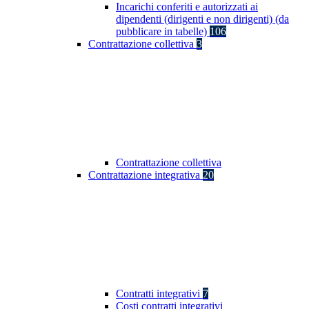
Incarichi conferiti e autorizzati ai
dipendenti (dirigenti e non dirigenti) (da
pubblicare in tabelle)
106
Contrattazione collettiva
3
Contrattazione collettiva
Contrattazione integrativa
20
Contratti integrativi
7
Costi contratti integrativi