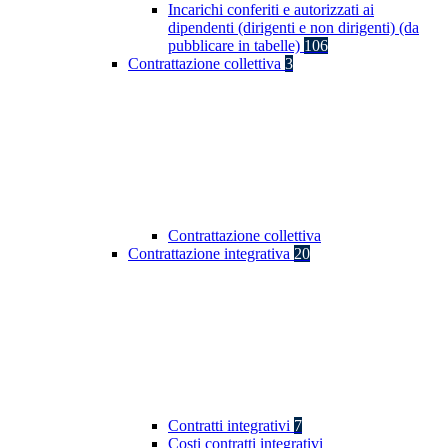
Incarichi conferiti e autorizzati ai
dipendenti (dirigenti e non dirigenti) (da
pubblicare in tabelle)
106
Contrattazione collettiva
3
Contrattazione collettiva
Contrattazione integrativa
20
Contratti integrativi
7
Costi contratti integrativi