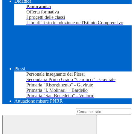
Didattica
Panoramica
Offerta formativa
I progetti delle classi
Libri di Testo in adozione nell'Istituto Comprensivo
Plessi
Personale insegnante dei Plessi
Secondaria Primo Grado "Carducci" - Gavirate
Primaria "Risorgimento" - Gavirate
Primaria "I. Molinari" - Bardello
Primaria "San Benedetto" - Voltorre
Attuazione misure PNRR
Campo di ricerca per le pagine del sito