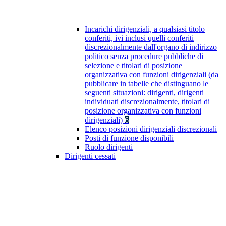
Incarichi dirigenziali, a qualsiasi titolo
conferiti, ivi inclusi quelli conferiti
discrezionalmente dall'organo di indirizzo
politico senza procedure pubbliche di
selezione e titolari di posizione
organizzativa con funzioni dirigenziali (da
pubblicare in tabelle che distinguano le
seguenti situazioni: dirigenti, dirigenti
individuati discrezionalmente, titolari di
posizione organizzativa con funzioni
dirigenziali)
6
Elenco posizioni dirigenziali discrezionali
Posti di funzione disponibili
Ruolo dirigenti
Dirigenti cessati